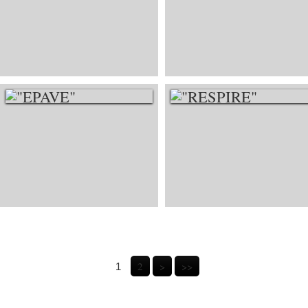
"RESILIENCE"
"LÂCHER-PRISE"
"EPAVE"
"RESPIRE"
2
>
>>
1