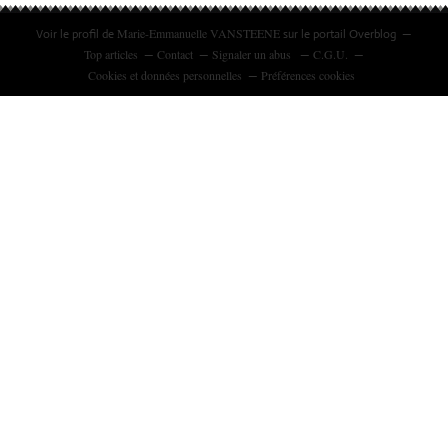
Marie-Emmanuelle VANSTEENE
Voir le profil de
sur le portail Overblog
Top articles
Contact
Signaler un abus
C.G.U.
Cookies et données personnelles
Préférences cookies