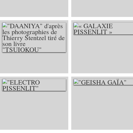
UNE ORANGE »
« GALAXIE
PISSENLIT »
"DAANIYA" D'APRÈS
LES
PHOTOGRAPHIES
DE THIERRY
STENTZEL TIRÉ DE
"GEISHA GAÏA"
"ELECTRO
SON LIVRE
PISSENLIT"
"TSUIOKOU"